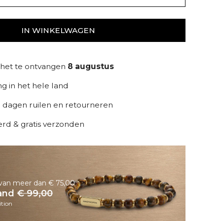
IN WINKELWAGEN
 het te ontvangen
8 augustus
ng in het hele land
 dagen ruilen en retourneren
erd & gratis verzonden
n van meer dan € 75,00
band
€ 99,00
tion