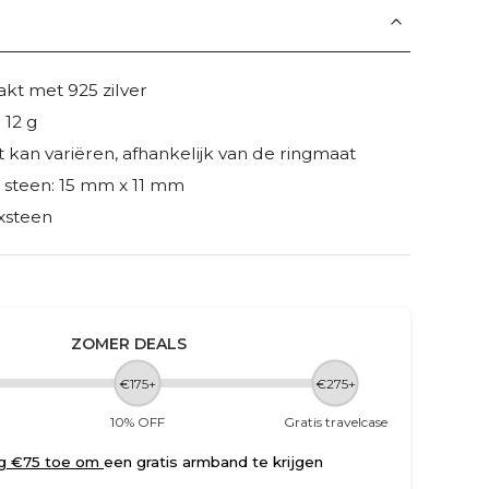
t met 925 zilver
 12 g
 kan variëren, afhankelijk van de ringmaat
 steen: 15 mm x 11 mm
xsteen
ZOMER DEALS
€175+
€275+
10% OFF
Gratis travelcase
g €75 toe om
een gratis armband te krijgen