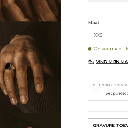
Maat
Op voorraad - 
VIND MIJN M
OPTIONELE TOEVO
Set poetsd
GRAVURE TOE