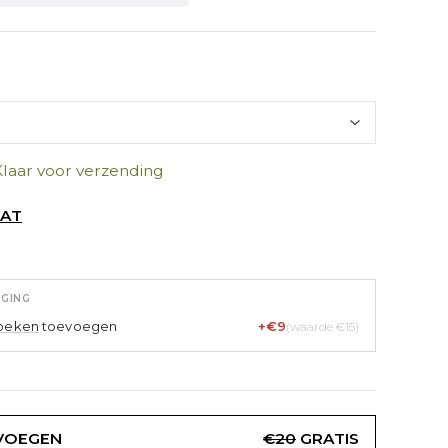
Klaar voor verzending
AAT
EGING
oeken
toevoegen
+€9
(waarde €15)
VOEGEN
€20
GRATIS