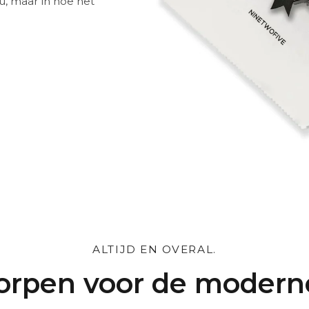
au, maar in hoe het
schap
ratis een persoonlijke
.
ALTIJD EN OVERAL.
rpen voor de moder