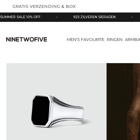
aar
GRATIS VERZENDING & BOX
de
nhoud
E 10% OFF
•
925 ZILVEREN SIERADEN
•
GRATIS
MEN'S FAVOURITE
RINGEN
ARMB
Ga
direct
naar
de
productinformatie