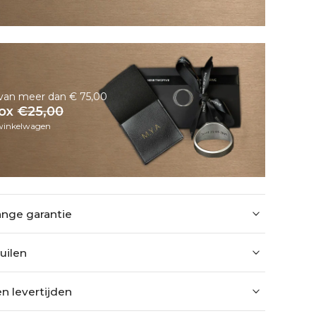
n van meer dan € 75,00
Box
€25,00
 winkelwagen
nge garantie
uilen
n levertijden