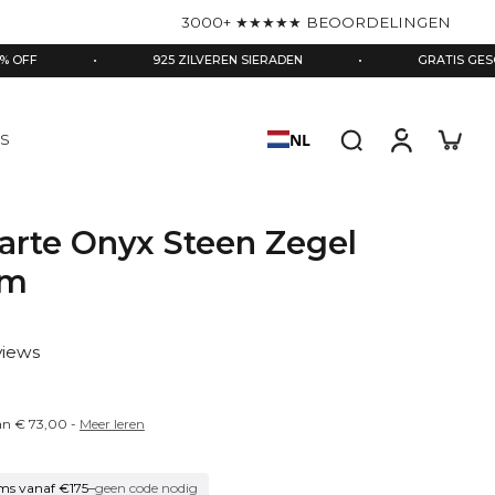
3000+ ★★★★★ BEOORDELINGEN
•
925 ZILVEREN SIERADEN
•
GRATIS GESCHENKDOOS 
NL
S
arte Onyx Steen Zegel
mm
views
van
€ 73,00
-
Meer leren
ms vanaf €175
–
geen code nodig