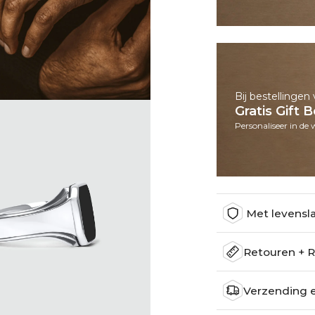
Bij bestellinge
Gratis Gift 
Personaliseer in de
Met levensla
Retouren + R
Verzending e