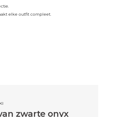
ctie.
aakt elke outfit compleet.
KI
van zwarte onyx