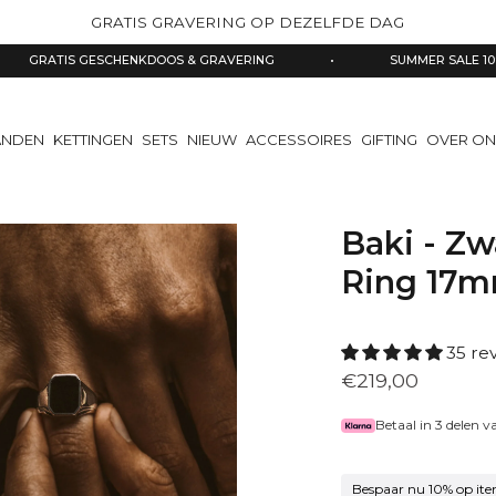
GRATIS GRAVERING OP DEZELFDE DAG
 GESCHENKDOOS & GRAVERING
•
SUMMER SALE 10% OFF
ANDEN
KETTINGEN
SETS
NIEUW
ACCESSOIRES
GIFTING
OVER ON
Baki - Zw
Ring 17
35 re
€219,00
Betaal in 3 delen 
Bespaar nu 10% op ite