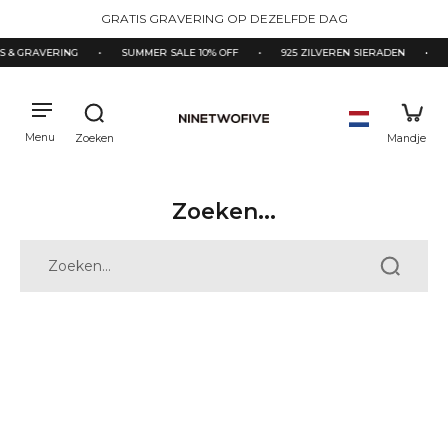
naar
GRATIS GRAVERING OP DEZELFDE DAG
de
inhoud
S & GRAVERING
•
SUMMER SALE 10% OFF
•
925 ZILVEREN SIERADEN
•
Zoeken...