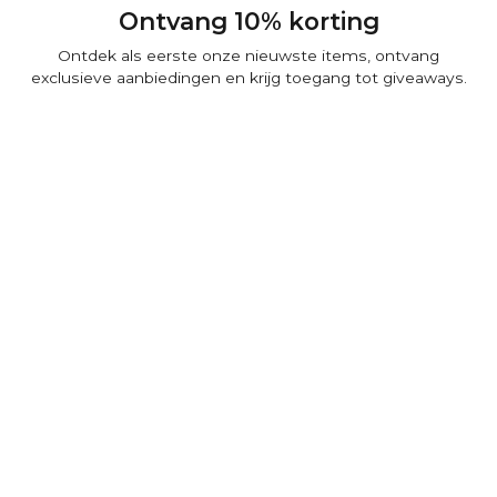
Alnamr - Tiger Eye Beaded
Bracelet 8mm
Turath - Sterling Silver Byzantine
Kings Bracelet 5mm
€69,00
€339,00
Weergave 18/140
Ontvang 10% korting
Ontdek als eerste onze nieuwste items, ontvang
exclusieve aanbiedingen en krijg toegang tot giveaways.