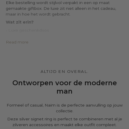
Elke bestelling wordt stijlvol verpakt in een op maat
gemaakte giftbox. De luxe zit niet alleen in het cadeau,
maar in hoe het wordt gebracht.
Wat zit erin?
- Luxe geschenkdoos
- Leren opbergzakje van PU-leer
- Geïmpregneerde zilverpoetsdoek
Read more
- Certificaat van echtheid
- Exclusief kaartje met persoonlijke boodschap
Maak het persoonlijk.
Stel je Gift box naar wens samen en voeg gratis een
ALTIJD EN OVERAL.
persoonlijke boodschap toe op de winkelwagenpagina.
Ontworpen voor de moderne
man
Formeel of casual, Naim is de perfecte aanvulling op jouw
collectie.
Deze silver signet ring is perfect te combineren met al je
zilveren accessoires en maakt elke outfit compleet.