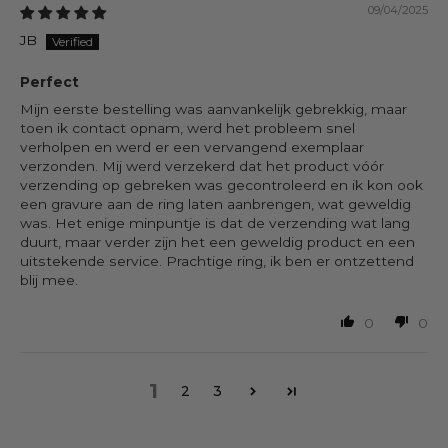
09/04/2025
JB
Perfect
Mijn eerste bestelling was aanvankelijk gebrekkig, maar
toen ik contact opnam, werd het probleem snel
verholpen en werd er een vervangend exemplaar
verzonden. Mij werd verzekerd dat het product vóór
verzending op gebreken was gecontroleerd en ik kon ook
een gravure aan de ring laten aanbrengen, wat geweldig
was. Het enige minpuntje is dat de verzending wat lang
duurt, maar verder zijn het een geweldig product en een
uitstekende service. Prachtige ring, ik ben er ontzettend
blij mee.
0
0
1
2
3