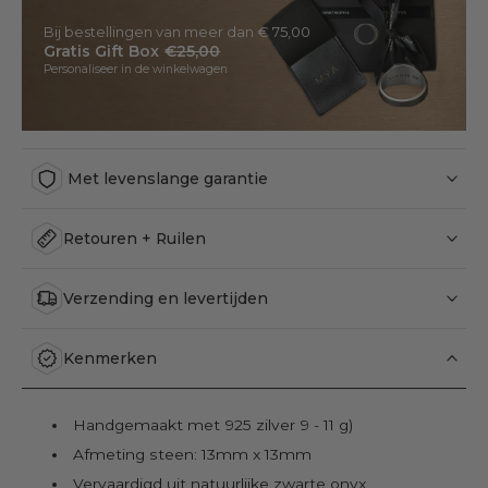
Bij bestellingen van meer dan € 75,00
Gratis Gift Box
€25,00
Personaliseer in de winkelwagen
Met levenslange garantie
Retouren + Ruilen
Verzending en levertijden
Kenmerken
Handgemaakt met 925 zilver 9 - 11 g)
Afmeting steen: 13mm x 13mm
Vervaardigd uit natuurlijke zwarte onyx