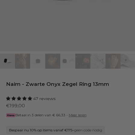
Naim - Zwarte Onyx Zegel Ring 13mm
47 reviews
€199,00
Betaal in 3 delen van
€ 66,33
-
Meer leren
Bespaar nu 10% op items vanaf €175
–
geen code nodig