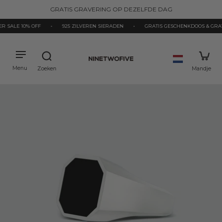
naar
GRATIS GRAVERING OP DEZELFDE DAG
de
inhoud
LE 10% OFF
•
925 ZILVEREN SIERADEN
•
GRATIS GESCHENKDOOS & GRAVERI