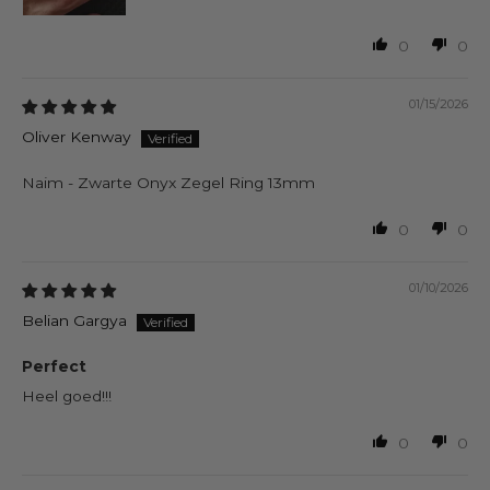
0
0
01/15/2026
Oliver Kenway
Naim - Zwarte Onyx Zegel Ring 13mm
0
0
01/10/2026
Belian Gargya
Perfect
Heel goed!!!
0
0