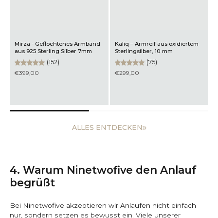
Noor - Armreif aus gebürstetem
ertem
Adam - Geflochtenes Armband
mattem Silber 5mm
aus Sterling Silber 5mm
(49)
(88)
€249,00
€329,00
ALLES ENTDECKEN
4. Warum Ninetwofive den Anlauf
begrüßt
Bei Ninetwofive akzeptieren wir Anlaufen nicht einfach
nur, sondern setzen es bewusst ein. Viele unserer