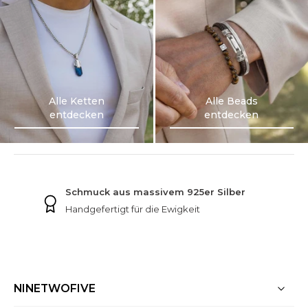
Alle Ketten
Alle Beads
entdecken
entdecken
Alle Ketten
Alle Beads
entdecken
entdecken
NINETWOFIVE GARANTIEN
Gratis Versand
Bei jeder Bestellung
NINETWOFIVE