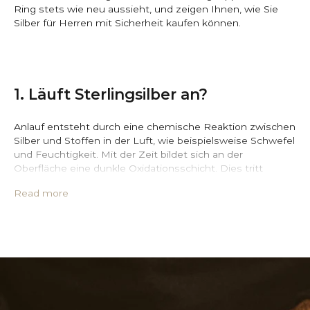
Ring stets wie neu aussieht, und zeigen Ihnen, wie Sie
Silber für Herren mit Sicherheit kaufen können.
1. Läuft Sterlingsilber an?
Anlauf entsteht durch eine chemische Reaktion zwischen
Silber und Stoffen in der Luft, wie beispielsweise Schwefel
und Feuchtigkeit. Mit der Zeit bildet sich an der
Oberfläche eine dunkle Oxidationsschicht. Dies tritt
besonders häufig bei Silberschmuck auf, da dieser ständig
Read more
mit Haut, Schweiß, Seife, Wasser und anderen Stoffen in
Kontakt kommt.
Anstatt zu versuchen, Anlaufen gänzlich zu vermeiden, ist
es sinnvoller zu verstehen, dass dies ganz normal ist.
Anlaufen ist ein deutliches Zeichen dafür, dass der
Silberschmuck, den Sie tragen, aus echtem 925er
Sterlingsilber besteht. Im Gegensatz dazu bleibt
gefälschter Schmuck oder Schmuck aus anderen