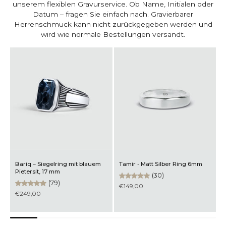
unserem flexiblen Gravurservice. Ob Name, Initialen oder
Datum – fragen Sie einfach nach. Gravierbarer
Herrenschmuck kann nicht zurückgegeben werden und
wird wie normale Bestellungen versandt.
Mirza - Geflochtenes Armband
Hani – Spinner-Ring aus
K
aus 925 Sterling Silber 7mm
Sterlingsilber, 7 mm
S
(152)
(56)
€399,00
€179,00
€