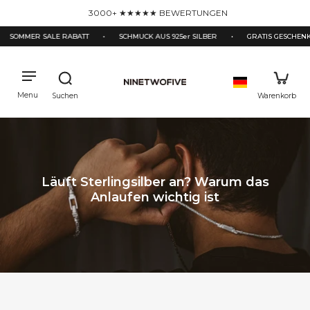
halt
3000+ ★★★★★ BEWERTUNGEN
pringen
 SALE RABATT
•
SCHMUCK AUS 925er SILBER
•
GRATIS GESCHENKBOX & GR
Läuft Sterlingsilber an? Warum das
Anlaufen wichtig ist