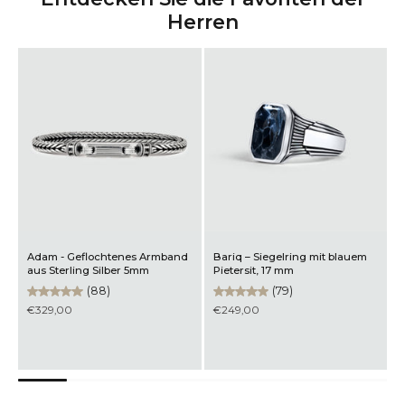
Herren
Adam - Geflochtenes Armband
Bariq – Siegelring mit blauem
M
aus Sterling Silber 5mm
Pietersit, 17 mm
a
(88)
(79)
€329,00
€249,00