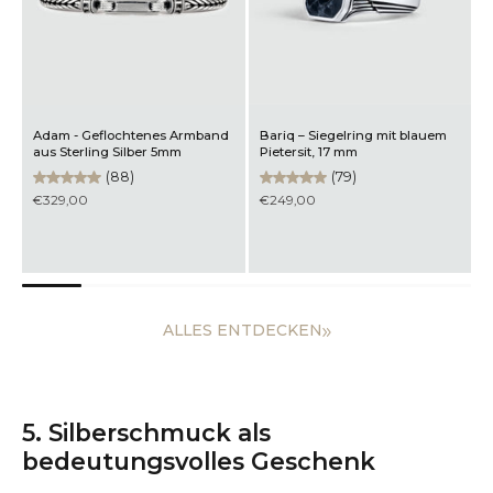
Adam - Geflochtenes Armband
Bariq – Siegelring mit blauem
M
aus Sterling Silber 5mm
Pietersit, 17 mm
a
(88)
(79)
€329,00
€249,00
ALLES ENTDECKEN
5. Silberschmuck als
bedeutungsvolles Geschenk