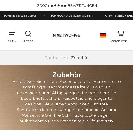
halt
3000+ ★★★★★ BEWERTUNGEN
pringen
SOMMER SALE RABATT
•
SCHMUCK AUS 925er SILBER
•
GRATIS GESCHENKB
Startseite
›
Zubehör
Zubehör
Entdecken Sie unsere Accessoires für Herren – eine
sorgfältig zusammengestellte Auswahl an
unverzichtbaren Alltagsgegenständen, darunter
Lederbrieftaschen, Reiseetuis und elegante
designs. Sie wurden entwickelt, um Ihre
Schmuckkollektion zu ergänzen und die Art und
Weise, wie Sie Ihre Schmuckstücke tragen,
aufbewahren und verschenken, aufzuwerten.