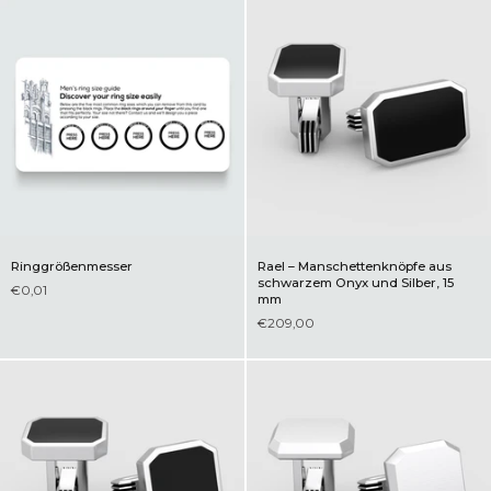
Ringgrößenmesser
Rael – Manschettenknöpfe aus
schwarzem Onyx und Silber, 15
€0,01
mm
€209,00