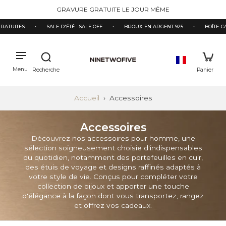
ectement
GRAVURE GRATUITE LE JOUR MÊME
contenu
ATUITES
•
SALE D'ÉTÉ : SALE OFF
•
BIJOUX EN ARGENT 925
•
BOÎTE-CA
Accueil
›
Accessoires
Accessoires
Découvrez nos accessoires pour homme, une
sélection soigneusement choisie d'indispensables
du quotidien, notamment des portefeuilles en cuir,
des étuis de voyage et designs raffinés adaptés à
votre style de vie. Conçus pour compléter votre
collection de bijoux et apporter une touche
d'élégance à la façon dont vous transportez, rangez
et offrez vos cadeaux.