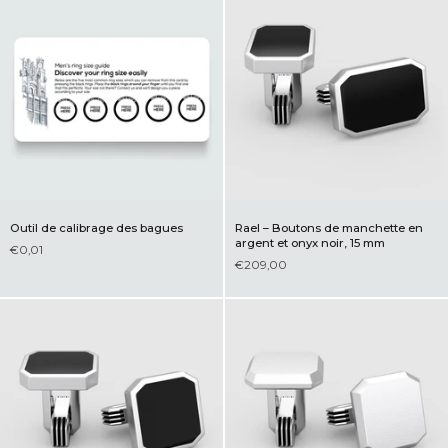
Outil de calibrage des bagues
Rael – Boutons de manchette en
argent et onyx noir, 15 mm
€0,01
€209,00