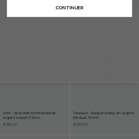
CONTINUER
Mirza - Bracelet tressé en argent
Hidan - Bague tournante en
massif 7mm
argent sterling 9 mm
€399,00
€179,00
Emir - Bracelet minimaliste en
Tawasul - Bague-sceau en argent
argent massif 2.5mm
fendue, 13 mm
€189,00
€219,00