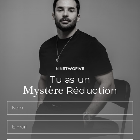
Adam - Bracelet tressé en argent
Bariq - Bague chevalière en
massif
5mm
pietersite bleue, 17 mm
€329,00
€249,00
Tu as un
Mystère
Réduction
Prénom
E-mail