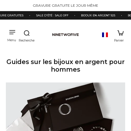
ectement
GRAVURE GRATUITE LE JOUR MÊME
contenu
RE GRATUITES
•
SALE D'ÉTÉ : SALE OFF
•
BIJOUX EN ARGENT 925
•
BOÎ
Guides sur les bijoux en argent pour
hommes