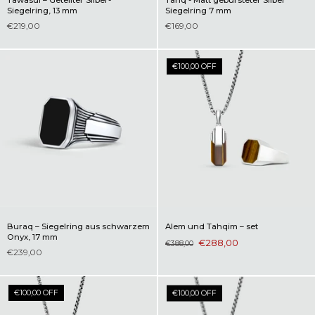
Tawasul – Geteilter Silber-
Tariq - Matt gebürsteter Silber
Siegelring, 13 mm
Siegelring 7 mm
€219,00
€169,00
€100,00 OFF
Buraq – Siegelring aus schwarzem
Alem und Tahqim – set
Onyx, 17 mm
€288,00
€388,00
€239,00
€100,00 OFF
€100,00 OFF