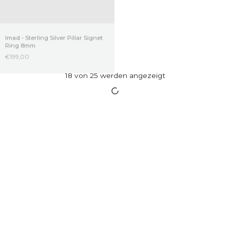
Imad - Sterling Silver Pillar Signet
Arkan and Imad Set
Ring 8mm
€378,00
€478,00
€199,00
€100,00 OFF
Durwās and Azhar - set
€258,00
€358,00