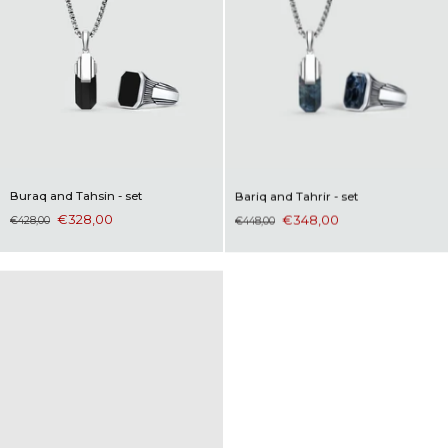
Buraq and Tahsin - set
Bariq and Tahrir - set
€328,00
€348,00
€428,00
€448,00
SOLD OUT
€100,00 OFF