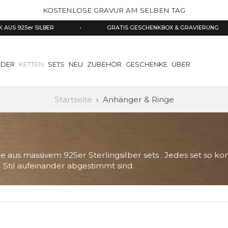
KOSTENLOSE GRAVUR AM SELBEN TAG
925er SILBER
•
GRATIS GESCHENKBOX & GRAVIERUNG
DER
KETTEN
SETS
NEU
ZUBEHÖR
GESCHENKE
ÜBER
Startseite
›
Anhänger & Ringe
 aus massivem 925er Sterlingsilber sets . Jedes set so ko
Stil aufeinander abgestimmt sind.