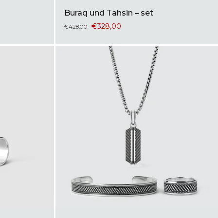
Buraq und Tahsin – set
€328,00
€428,00