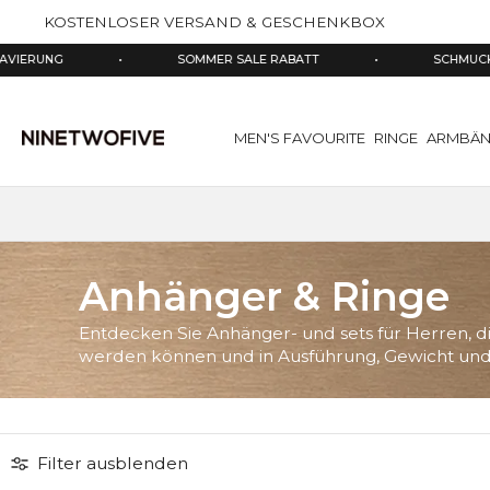
halt
KOSTENLOSER VERSAND & GESCHENKBOX
pringen
RUNG
•
SOMMER SALE RABATT
•
SCHMUCK AUS 
MEN'S FAVOURITE
RINGE
ARMBÄN
Anhänger & Ringe
Entdecken Sie Anhänger- und sets für Herren, die
werden können und in Ausführung, Gewicht und 
Filter ausblenden