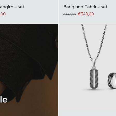
ahqim – set
Bariq und Tahrir – set
,00
€348,00
€448,00
le