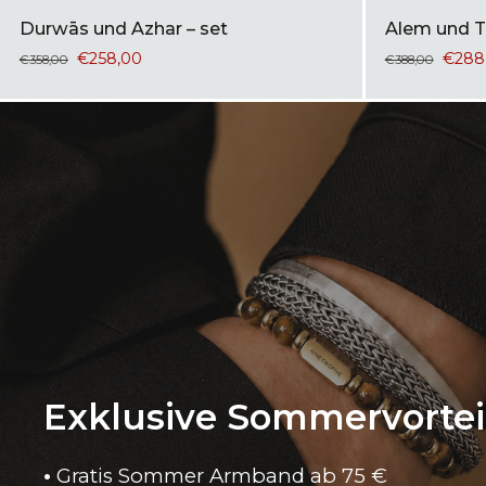
Durwās und Azhar – set
Alem und T
€258,00
€288
€358,00
€388,00
Exklusive Sommervortei
•
Gratis Sommer Armband ab 75 €