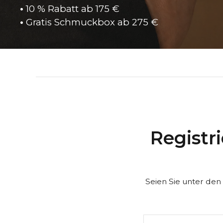
•
10 % Rabatt ab 175 €
•
Gratis Schmuckbox ab
275 €
Registri
Seien Sie unter den