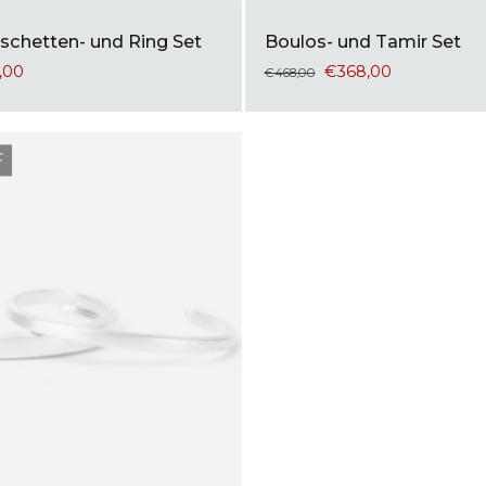
schetten- und Ring Set
Boulos- und Tamir Set
,00
€368,00
€468,00
F
€100,00 OFF