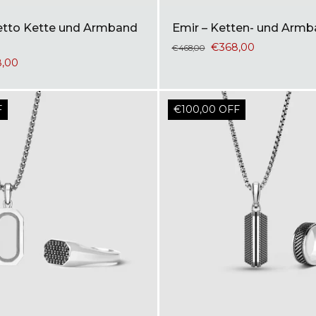
tto Kette und Armband
Emir – Ketten- und Armb
€368,00
€468,00
,00
F
€100,00 OFF