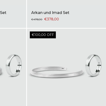
 Set
Arkan und Imad Set
€378,00
€478,00
€100,00 OFF