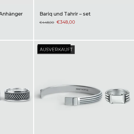
 Anhänger
Bariq und Tahrir – set
€348,00
€448,00
€100,00 OFF
AUSVERKAUFT