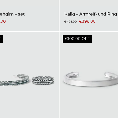
ahqim – set
Kaliq – Armreif- und Ring
,00
€398,00
€498,00
F
€100,00 OFF