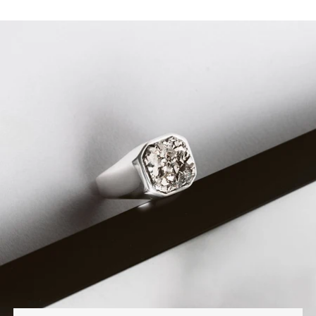
für moderne Männlichkeit. Mit seinen schlanken,
abgeschrägten Kanten und seiner architektonischen
Raffinesse schlägt er eine Brücke zwischen
klassischer Eleganz und modernem Stil. Dieser Ring
ist für den Mann, der sich nicht scheut, aufzufallen
und ein Schmuckstück zu tragen, das so kühn und
originell ist wie er selbst.