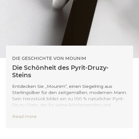
DIE GESCHICHTE VON MOUNIM
Die Schönheit des Pyrit-Druzy-
Steins
Entdecken Sie „Mounim“, einen Siegelring aus
Sterlingsilber für den zeitgemäßen, modernen Mann.
Sein Herzstück bildet ein zu 100 % natürlicher Pyrit-
Druzy-Stein, der für seine lichtfangenden und
reflektierenden Eigenschaften bekannt ist. Jeder
Read more
Stein ist in seiner Form und seinem Schimmer
einzigartig – genau wie der Mann, der ihn trägt.
Mounim ist nicht nur ein Ring, sondern ein Symbol