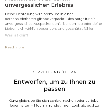
unvergesslichen Erlebnis
Deine Bestellung wird premium in einer
personalisierbaren giftbox verpackt. Dies sorgt für ein
unvergessliches Auspackerlebnis, bei dem du oder deine
Lieben sich wirklich besonders und geschätzt fühlen.
Was ist drin?
• Hochwertige box mit Wachssiegel*
• Schutzhülle aus PU-Leder*
Read more
• Großes, imprägniertes Silberputztuch
• Echtheitszertifikat
• Eine Karte, die Sie individuell gestalten können*
Gestalten Sie es ganz individuell.
JEDERZEIT UND ÜBERALL.
Auf der Warenkorbseite können Sie die box und den
Beutel
individuell
gestalten und eine persönliche
Entworfen, um zu Ihnen zu
Nachricht hinterlassen. Kostenlos.
passen
Ganz gleich, ob Sie sich schick machen oder es lieber
leger halten – Mounim rundet Ihren Look ab, egal zu