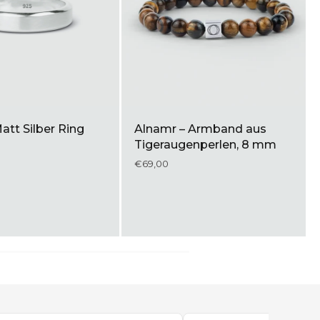
Adam - Geflochtenes
 Römisches
Armband aus Sterling
Silber
Silber 5mm
armband 8.5mm
€329,00