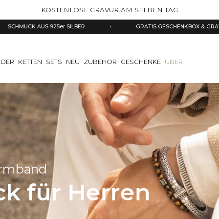
KOSTENLOSE GRAVUR AM SELBEN TAG
er SILBER
•
GRATIS GESCHENKBOX & GRAVIERUNG
•
DER
KETTEN
SETS
NEU
ZUBEHÖR
GESCHENKE
ÜBER
Armband
k für Herren