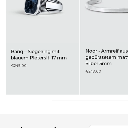
Murtaza – Ägyptisches
Mirel – Authentisch
Lotus-Armband aus Silber
Armband aus Aut
im byzantinischen Stil, 7
Leder mit 7 mm b
mm
Elementen aus
Sterlingsilber
€419,00
€249,00