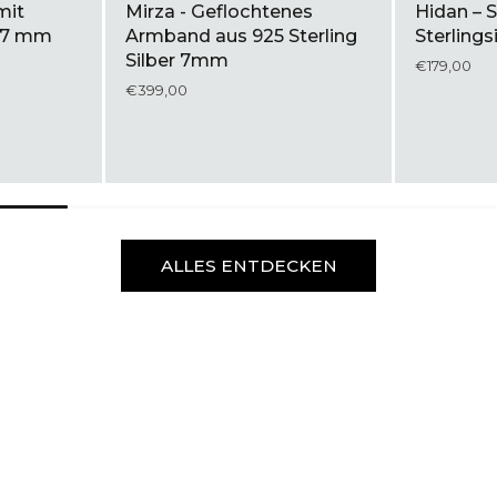
mit
Mirza - Geflochtenes
Hidan – 
 17 mm
Armband aus 925 Sterling
Sterlings
Silber 7mm
€179,00
€399,00
ALLES ENTDECKEN