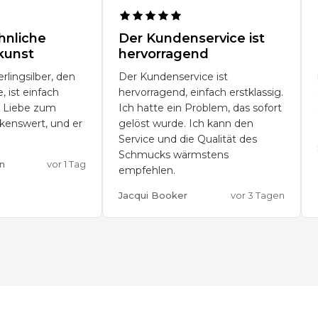
nliche
Der Kundenservice ist
kunst
hervorragend
rlingsilber, den
Der Kundenservice ist
, ist einfach
hervorragend, einfach erstklassig.
 Liebe zum
Ich hatte ein Problem, das sofort
rkenswert, und er
gelöst wurde. Ich kann den
Service und die Qualität des
Schmucks wärmstens
n
vor 1 Tag
empfehlen.
Jacqui Booker
vor 3 Tagen