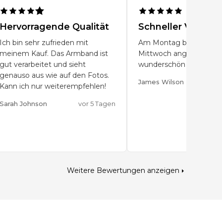
Hervorragende Qualität
Schneller Versan
Ich bin sehr zufrieden mit
Am Montag bestellt, a
meinem Kauf. Das Armband ist
Mittwoch angekommen
gut verarbeitet und sieht
wunderschön verpackt.
genauso aus wie auf den Fotos.
James Wilson
vor e
Kann ich nur weiterempfehlen!
Sarah Johnson
vor 5 Tagen
Weitere Bewertungen anzeigen