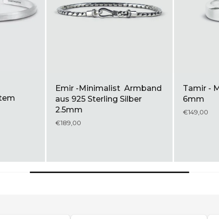
 :
Naim - Schwarzer Onyx
Aqdās -
hentisch
Siegelring 13mm
Sterling 
reiten
Glieder
€199,00
€299,00