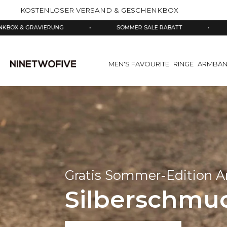
halt
KOSTENLOSER VERSAND & GESCHENKBOX
pringen
NG
•
SOMMER SALE RABATT
•
SCHMUCK AUS 925
MEN'S FAVOURITE
RINGE
ARMBÄN
Gratis Sommer-Edition 
Silberschmuc