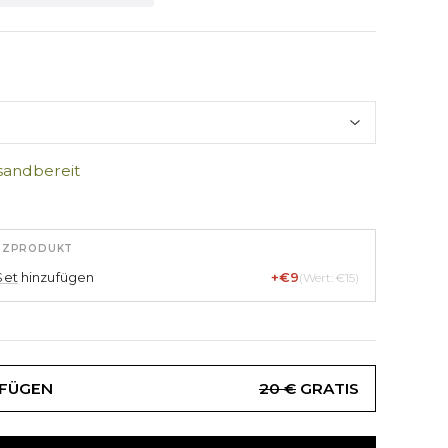
sandbereit
TZPRODUKT
Set
hinzufügen
+€9
(Wert: €15)
UFÜGEN
20 €
GRATIS