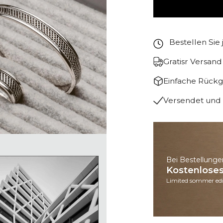
Bestellen Sie 
Gratisr Versan
Einfache Rück
Versendet und 
Bei Bestellunge
Kostenlose
Limited sommer edi