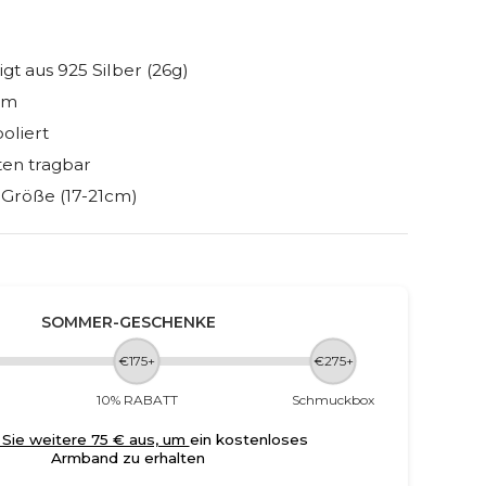
gt aus 925 Silber (26g)
mm
oliert
ten tragbar
 Größe (17-21cm)
SOMMER-GESCHENKE
€175+
€275+
10% RABATT
Schmuckbox
Sie weitere 75 € aus, um
ein kostenloses
Armband zu erhalten