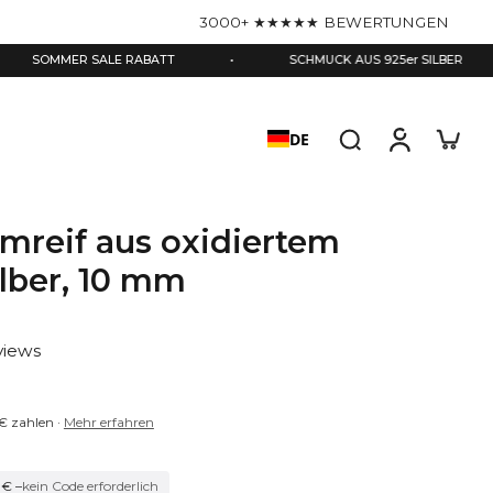
3000+ ★★★★★ BEWERTUNGEN
R SALE RABATT
•
SCHMUCK AUS 925er SILBER
•
DE
rmreif aus oxidiertem
ilber, 10 mm
views
 €
zahlen ·
Mehr erfahren
 € –
kein Code erforderlich