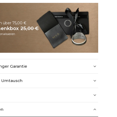
n über 75,00 €
chenkbox
25,00 €
nalisieren
nger Garantie
+ Umtausch
en