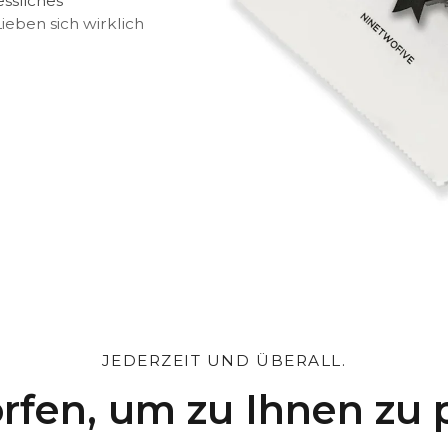
essliches
eben sich wirklich
können*
ox und den Beutel
e Nachricht
JEDERZEIT UND ÜBERALL.
rfen, um zu Ihnen zu 