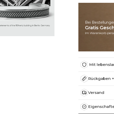
Bei Bestellunge
Gratis Ges
Im Warenkorb perso
Mit lebensla
Rückgaben 
Versand
Eigenschaft