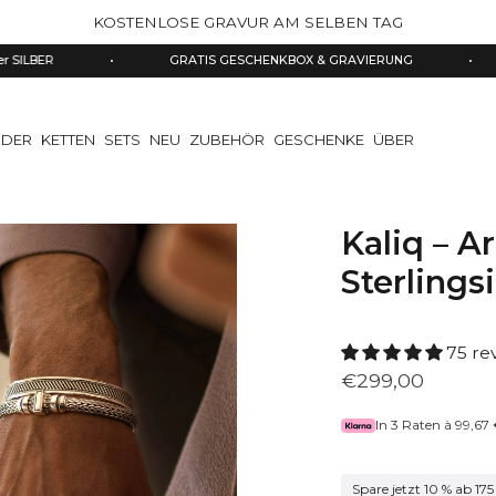
KOSTENLOSE GRAVUR AM SELBEN TAG
•
GRATIS GESCHENKBOX & GRAVIERUNG
•
SOMME
DER
KETTEN
SETS
NEU
ZUBEHÖR
GESCHENKE
ÜBER
Kaliq – A
Sterlings
75 re
€299,00
In 3 Raten à
99,67
Spare jetzt 10 % ab 175