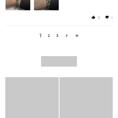
3
1
1
2
3