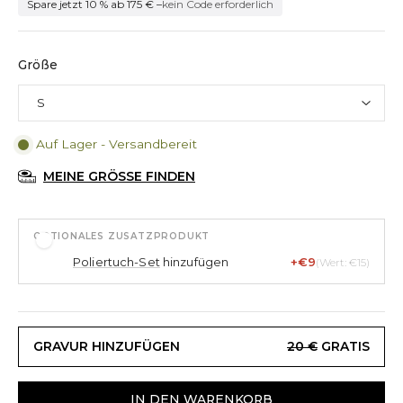
Spare jetzt 10 % ab 175 € –
kein Code erforderlich
Größe
Auf Lager - Versandbereit
MEINE GRÖSSE FINDEN
OPTIONALES ZUSATZPRODUKT
Poliertuch-Set
hinzufügen
+€9
(Wert: €15)
GRAVUR HINZUFÜGEN
20 €
GRATIS
IN DEN WARENKORB