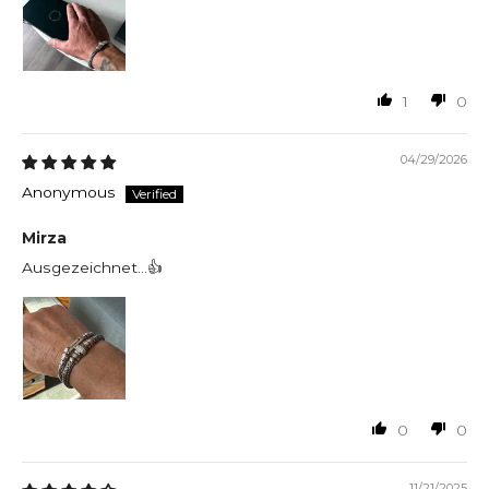
1
0
04/29/2026
Anonymous
Mirza
Ausgezeichnet…👍
0
0
11/21/2025