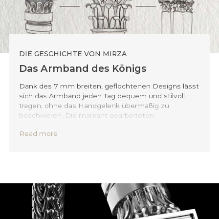
DIE GESCHICHTE VON MIRZA
Das Armband des Königs
Dank des 7 mm breiten, geflochtenen Designs lässt
sich das Armband jeden Tag bequem und stilvoll
tragen, ohne das Handgelenk übermäßig zu
beschweren. Die markant gearbeiteten
Akanthusblätter gehen in einen knopfartigen
Read more
Verschluss über, wodurch sich das Armband leicht
anlegen lässt und gleichzeitig eine elegante, zeitlose
Passform gewährleistet ist.