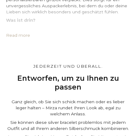
unvergessliches Auspackerlebnis, bei dem du oder deine
Lieben sich wirklich besonders und geschätzt fühlen.
Was ist drin?
• Hochwertige box mit Wachssiegel*
• Schutzhülle aus PU-Leder*
Read more
• Großes, imprägniertes Silberputztuch
• Echtheitszertifikat
• Eine Karte, die Sie individuell gestalten können*
Gestalten Sie es ganz individuell.
JEDERZEIT UND ÜBERALL.
Auf der Warenkorbseite können Sie die box und den
Beutel
individuell
gestalten und eine persönliche
Entworfen, um zu Ihnen zu
Nachricht hinterlassen. Kostenlos.
passen
Ganz gleich, ob Sie sich schick machen oder es lieber
leger halten – Mirza rundet Ihren Look ab, egal zu
welchem Anlass.
Sie können diese silver bracelet problemlos mit jedem
Outfit und all Ihrem anderen Silberschmuck kombinieren.