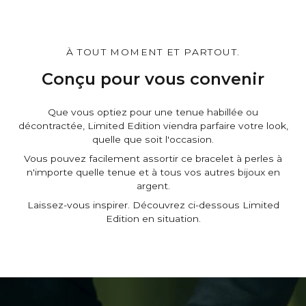
• Certificat d’authenticité
• Un message que vous pouvez personnaliser*
Personnalisez-le.
À TOUT MOMENT ET PARTOUT.
Vous pouvez personnaliser le cadeau boîteet la pochette,
et d'ajouter un message personnel sur la page du panier.
Conçu pour vous convenir
C'est gratuit.
Que vous optiez pour une tenue habillée ou
décontractée, Limited Edition viendra parfaire votre look,
quelle que soit l'occasion.
Vous pouvez facilement assortir ce bracelet à perles à
n'importe quelle tenue et à tous vos autres bijoux en
argent.
Laissez-vous inspirer. Découvrez ci-dessous Limited
Edition en situation.