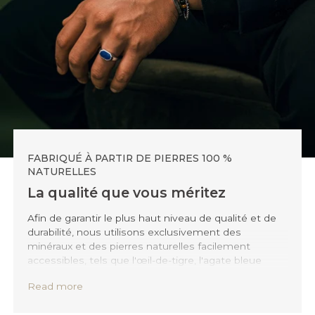
FABRIQUÉ À PARTIR DE PIERRES 100 %
NATURELLES
La qualité que vous méritez
Afin de garantir le plus haut niveau de qualité et de
durabilité, nous utilisons exclusivement des
minéraux et des pierres naturelles facilement
accessibles, tels que l'œil-de-tigre, l'agate bleue
dentelée, l'hématite et l'agate noire, extraits de
Read more
mines à ciel ouvert situées en surface afin de
réduire au minimum l'impact environnemental. Cela