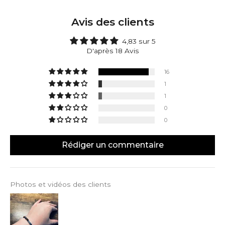
nous permet de créer designs naturelles designs
pour durer, tout en préservant le caractère et
Avis des clients
l'aspect uniques de chaque pierre.
4,83 sur 5
D'après 18 Avis
16
1
1
0
0
Rédiger un commentaire
Photos et vidéos des clients