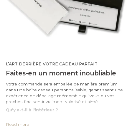
L’ART DERRIÈRE VOTRE CADEAU PARFAIT
Faites-en un moment inoubliable
Votre commande sera emballée de manière premium
dans une boîte cadeau personnalisable, garantissant une
expérience de déballage mémorable qui vous ou vos
proches fera sentir vraiment valorisé et aimé.
Qu'y a-t-il à l'intérieur ?
• Coffret cadeau haut de gamme estampillé à la cire boîte*
• Pochette de protection en cuir PU*
Read more
• Grand chiffon imprégné pour le nettoyage de l’argent