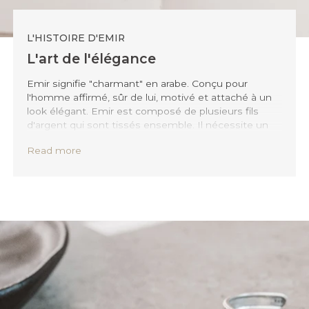
L'HISTOIRE D'EMIR
L'art de l'élégance
Emir signifie "charmant" en arabe. Conçu pour
l'homme affirmé, sûr de lui, motivé et attaché à un
look élégant. Emir est composé de plusieurs fils
d'argent qui sont tissés ensemble. Il nécessite un
travail purement manuel ; chaque pièce est donc
Read more
unique à sa manière. Ce chef-d'œuvre est conçu
pour l'homme qui recherche un look minimaliste et
élégant.