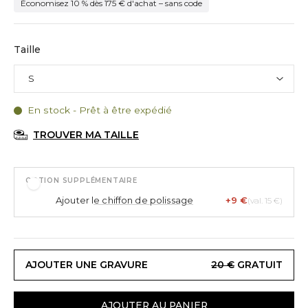
Économisez 10 % dès 175 € d'achat – sans code
Taille
En stock - Prêt à être expédié
TROUVER MA TAILLE
OPTION SUPPLÉMENTAIRE
Ajouter l
e chiffon de polissage
+9 €
(val. 15 €)
AJOUTER UNE GRAVURE
20 €
GRATUIT
AJOUTER AU PANIER