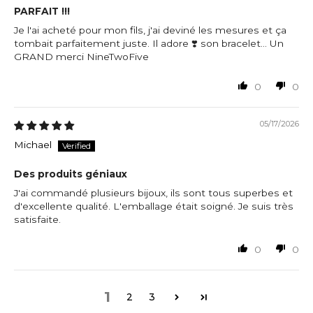
PARFAIT !!!
Je l'ai acheté pour mon fils, j'ai deviné les mesures et ça
tombait parfaitement juste. Il adore ❣️ son bracelet… Un
GRAND merci NineTwoFive
0
0
05/17/2026
Michael
Des produits géniaux
J'ai commandé plusieurs bijoux, ils sont tous superbes et
d'excellente qualité. L'emballage était soigné. Je suis très
satisfaite.
0
0
1
2
3