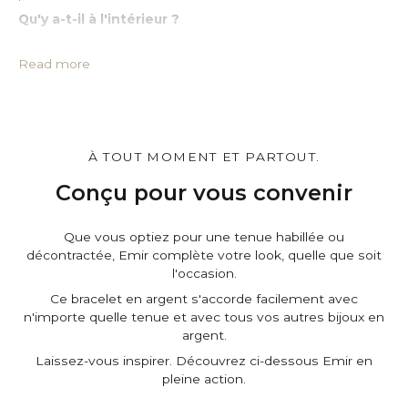
Qu'y a-t-il à l'intérieur ?
• Coffret cadeau haut de gamme estampillé à la cire boîte*
• Pochette de protection en cuir PU*
Read more
• Grand chiffon imprégné pour le nettoyage de l’argent
• Certificat d’authenticité
• Un message que vous pouvez personnaliser*
Personnalisez-le.
À TOUT MOMENT ET PARTOUT.
Vous pouvez personnaliser le cadeau boîteet la pochette,
et d'ajouter un message personnel sur la page du panier.
Conçu pour vous convenir
C'est gratuit.
Que vous optiez pour une tenue habillée ou
décontractée, Emir complète votre look, quelle que soit
l'occasion.
Ce bracelet en argent s'accorde facilement avec
n'importe quelle tenue et avec tous vos autres bijoux en
argent.
Laissez-vous inspirer. Découvrez ci-dessous Emir en
pleine action.