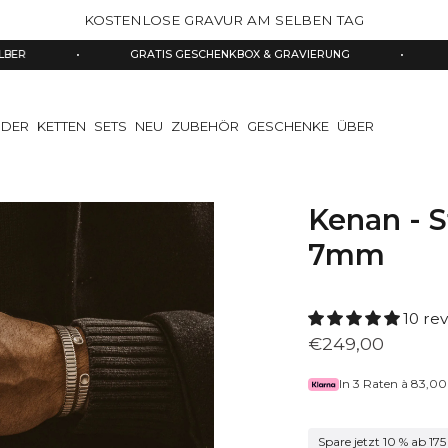
KOSTENLOSE GRAVUR AM SELBEN TAG
•
GRATIS GESCHENKBOX & GRAVIERUNG
•
SOMMER SA
DER
KETTEN
SETS
NEU
ZUBEHÖR
GESCHENKE
ÜBER
Kenan - S
7mm
10 re
€249,00
In 3 Raten à
83,00
Spare jetzt 10 % ab 175