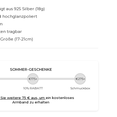
gt aus 925 Silber (18g)
d hochglanzpoliert
mm
ten tragbar
 Größe (17-21cm)
SOMMER-GESCHENKE
€175+
€275+
10% RABATT
Schmuckbox
Sie weitere 75 € aus, um
ein kostenloses
Armband zu erhalten