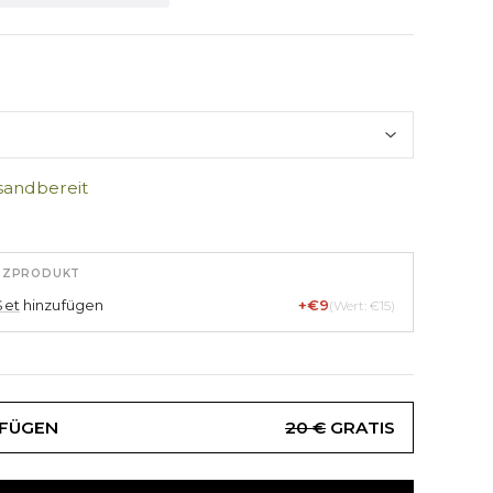
sandbereit
TZPRODUKT
Set
hinzufügen
+€9
(Wert: €15)
UFÜGEN
20 €
GRATIS