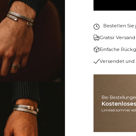
Bestellen Sie 
Gratisr Versan
Einfache Rück
Versendet und 
Bei Bestellunge
Kostenlose
Limited sommer edi