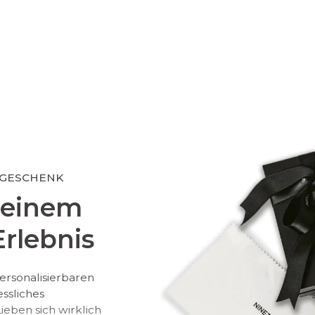
 GESCHENK
 einem
rlebnis
ersonalisierbaren
essliches
eben sich wirklich