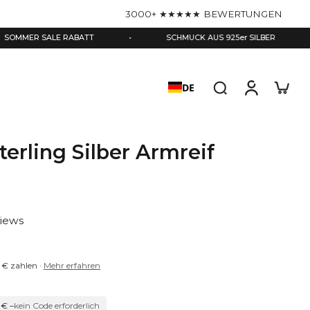
3000+ ★★★★★ BEWERTUNGEN
LE RABATT
•
SCHMUCK AUS 925er SILBER
•
GRA
DE
terling Silber Armreif
views
 €
zahlen ·
Mehr erfahren
 € –
kein Code erforderlich