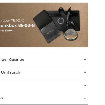
n über 75,00 €
chenkbox
25,00 €
nalisieren
nger Garantie
+ Umtausch
en