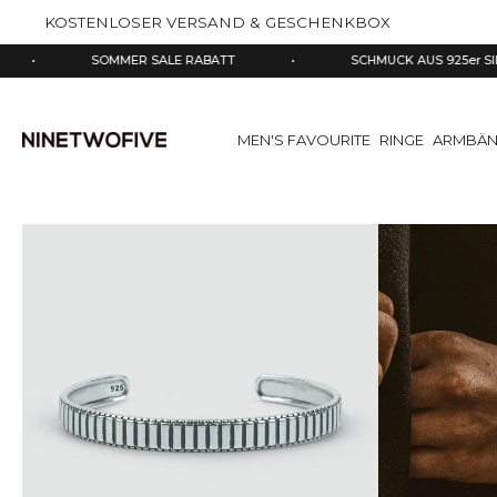
halt
KOSTENLOSER VERSAND & GESCHENKBOX
pringen
SOMMER SALE RABATT
•
SCHMUCK AUS 925er SILBER
MEN'S FAVOURITE
RINGE
ARMBÄN
Direkt
zu
den
Produktinformationen