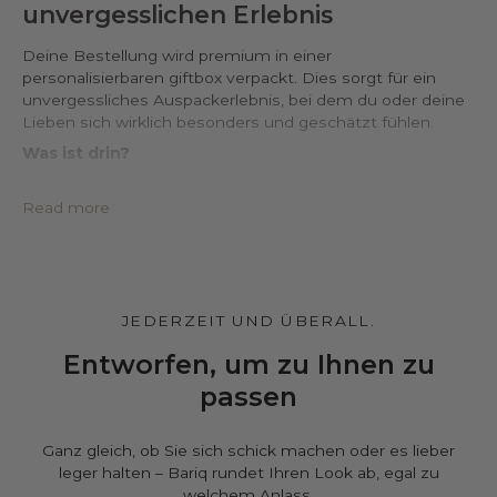
unvergesslichen Erlebnis
Deine Bestellung wird premium in einer
personalisierbaren giftbox verpackt. Dies sorgt für ein
unvergessliches Auspackerlebnis, bei dem du oder deine
Lieben sich wirklich besonders und geschätzt fühlen.
Was ist drin?
• Hochwertige box mit Wachssiegel*
• Schutzhülle aus PU-Leder*
Read more
• Großes, imprägniertes Silberputztuch
• Echtheitszertifikat
• Eine Karte, die Sie individuell gestalten können*
Gestalten Sie es ganz individuell.
JEDERZEIT UND ÜBERALL.
Auf der Warenkorbseite können Sie die box und den
Beutel
individuell
gestalten und eine persönliche
Entworfen, um zu Ihnen zu
Nachricht hinterlassen. Kostenlos.
passen
Ganz gleich, ob Sie sich schick machen oder es lieber
leger halten – Bariq rundet Ihren Look ab, egal zu
welchem Anlass.