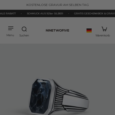
halt
KOSTENLOSE GRAVUR AM SELBEN TAG
pringen
RABATT
•
SCHMUCK AUS 925er SILBER
•
GRATIS GESCHENKBOX & GRAVIERU