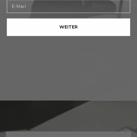
um Ihren Stil bei jeder Gelegenheit zu
E-Mail
unterstreichen, während Sie die Energie des Sturms
in Ihrer Reichweite halten.
WEITER