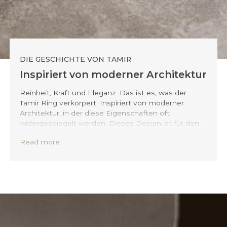
DIE GESCHICHTE VON TAMIR
Inspiriert von moderner Architektur
Reinheit, Kraft und Eleganz. Das ist es, was der
Tamir Ring verkörpert. Inspiriert von moderner
Architektur, in der diese Eigenschaften oft
widergespiegelt werden. Dieses Design ist für den
Mann, der nach einem soliden, eleganten und
Read more
zeitlosen Entwurf sucht. Dank seiner zeitlosen
Ausstrahlung lässt sich Tamir mühelos mit jedem
Outfit kombinieren.