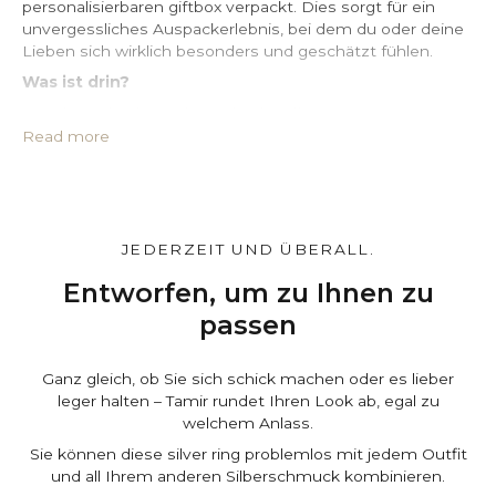
personalisierbaren giftbox verpackt. Dies sorgt für ein
unvergessliches Auspackerlebnis, bei dem du oder deine
Lieben sich wirklich besonders und geschätzt fühlen.
Was ist drin?
• Hochwertige box mit Wachssiegel*
• Schutzhülle aus PU-Leder*
Read more
• Großes, imprägniertes Silberputztuch
• Echtheitszertifikat
• Eine Karte, die Sie individuell gestalten können*
Gestalten Sie es ganz individuell.
JEDERZEIT UND ÜBERALL.
Auf der Warenkorbseite können Sie die box und den
Beutel
individuell
gestalten und eine persönliche
Entworfen, um zu Ihnen zu
Nachricht hinterlassen. Kostenlos.
passen
Ganz gleich, ob Sie sich schick machen oder es lieber
leger halten – Tamir rundet Ihren Look ab, egal zu
welchem Anlass.
Sie können diese silver ring problemlos mit jedem Outfit
und all Ihrem anderen Silberschmuck kombinieren.