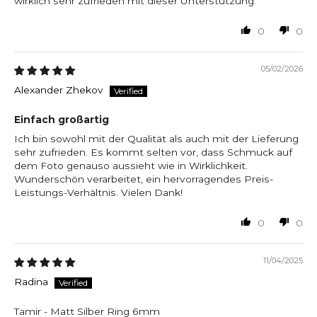
wirklich sehr zufrieden mit dieser Unterstützung.
0
0
05/02/2026
Alexander Zhekov
Einfach großartig
Ich bin sowohl mit der Qualität als auch mit der Lieferung
sehr zufrieden. Es kommt selten vor, dass Schmuck auf
dem Foto genauso aussieht wie in Wirklichkeit.
Wunderschön verarbeitet, ein hervorragendes Preis-
Leistungs-Verhältnis. Vielen Dank!
0
0
11/04/2025
Radina
Tamir - Matt Silber Ring 6mm