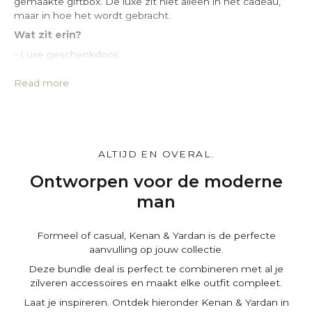
gemaakte giftbox. De luxe zit niet alleen in het cadeau,
maar in hoe het wordt gebracht.
Wat zit erin?
- Luxe geschenkdoos
- Leren opbergzakje van PU-leer
- Geïmpregneerde zilverpoetsdoek
Read more
- Certificaat van echtheid
- Exclusief kaartje met persoonlijke boodschap
Maak het persoonlijk.
Stel je Gift box naar wens samen en voeg gratis een
ALTIJD EN OVERAL.
persoonlijke boodschap toe op de winkelwagenpagina.
Ontworpen voor de moderne
man
Formeel of casual, Kenan & Yardan is de perfecte
aanvulling op jouw collectie.
Deze bundle deal is perfect te combineren met al je
zilveren accessoires en maakt elke outfit compleet.
Laat je inspireren. Ontdek hieronder Kenan & Yardan in