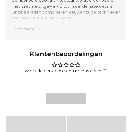
Geïnspireerd door architectuur wordt elk ontwerp
met precisie uitgewerkt, tot in de kleinste details.
Onze sieraden combineren eeuwenoude technieken
met een vernieuwend design
Read more
Nauwkeurig met de hand vervaardigd volgens
traditionele Balinese technieken en volledig
gesmeed uit massief 925 sterlingzilver. Kenan &
Yardan bieden een levenslange garantie, zodat u zich
Klantenbeoordelingen
geen zorgen hoeft te maken.
Wees de eerste die een recensie schrijft