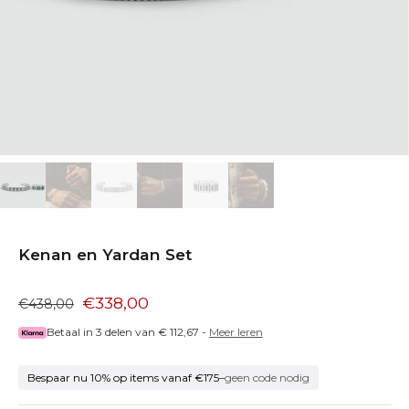
Kenan en Yardan Set
€338,00
€438,00
Betaal in 3 delen van
€ 112,67
-
Meer leren
Bespaar nu 10% op items vanaf €175
–
geen code nodig