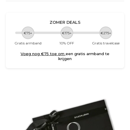
ZOMER DEALS
€75+
€175+
€275+
Gratis armband
10% OFF
Gratis travelcase
Voeg nog €75 toe om
een gratis armband te
krijgen