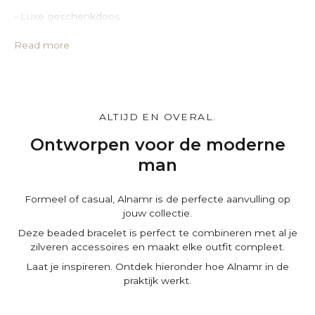
- Luxe geschenkdoos
- Leren opbergzakje van PU-leer
- Geïmpregneerde zilverpoetsdoek
Read more
- Certificaat van echtheid
- Exclusief kaartje met persoonlijke boodschap
Maak het persoonlijk.
Stel je Gift box naar wens samen en voeg gratis een
ALTIJD EN OVERAL.
persoonlijke boodschap toe op de winkelwagenpagina.
Ontworpen voor de moderne
man
Formeel of casual, Alnamr is de perfecte aanvulling op
jouw collectie.
Deze beaded bracelet is perfect te combineren met al je
zilveren accessoires en maakt elke outfit compleet.
Laat je inspireren. Ontdek hieronder hoe Alnamr in de
praktijk werkt.