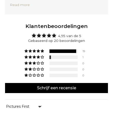
duurzaamheid te garanderen, gebruiken we alleen
Read more
toegankelijke natuurlijke mineralen en stenen zoals
sodaliet, tijgeroog, howliet en agaat. We halen deze
materialen uit open groeven om de impact op het
milieu te minimaliseren. Hierdoor bent je verzekerd
Klantenbeoordelingen
van een duurzaam, natuurlijk product dat geen
schade toebrengt aan het milieu.
4,95 van de 5
Op de Alnamr kunnen aan elke kant van de zilveren
Gebaseerd op 20 beoordelingen
kubus maximaal 4 tekens worden gegraveerd.
19
1
0
0
0
Schrijf een recensie
Sort by