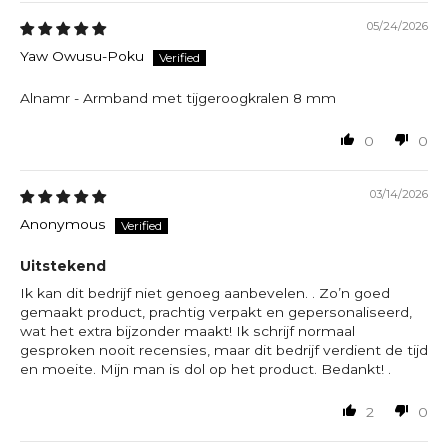
05/24/2026
Yaw Owusu-Poku
Alnamr - Armband met tijgeroogkralen 8 mm
0
0
03/14/2026
Anonymous
Uitstekend
Ik kan dit bedrijf niet genoeg aanbevelen. . Zo’n goed
gemaakt product, prachtig verpakt en gepersonaliseerd,
wat het extra bijzonder maakt! Ik schrijf normaal
gesproken nooit recensies, maar dit bedrijf verdient de tijd
en moeite. Mijn man is dol op het product. Bedankt! .
2
0