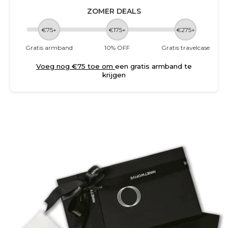
ZOMER DEALS
€75+
€175+
€275+
Gratis armband
10% OFF
Gratis travelcase
Voeg nog €75 toe om
een gratis armband te
krijgen