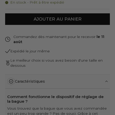
En stock - Prêt à être expédié
AJOUTER AU PANIER
Commandez dès maintenant pour le recevoir
le 11
août
Expédié le jour même
Le meilleur choix si vous avez besoin d'une taille en
dessous
Caractéristiques
Comment fonctionne le dispositif de réglage de
la bague ?
Vous trouvez que la bague que vous avez commandée
est un peu trop grande ? Pas de souci. Grâce à cet