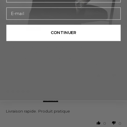
0
0
E-mail
04/01/2025
Geoffroy
CONTINUER
Super
Super, j'ai acheté un jeu de serre-bagues (pour ajuster une
bague à la bonne taille). Le produit correspond
parfaitement à mes attentes, il résiste à l'eau, la livraison a
été rapide, bref, tout est parfait. Merci beaucoup ! :)
0
0
11/29/2024
Maarten van Vliet
Livraison rapide. Produit pratique
0
0