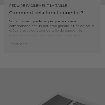
RÉDUIRE FACILEMENT LA TAILLE
Comment cela fonctionne-t-il ?
Vous trouvez que la bague que vous avez
commandée est un peu trop grande ? Pas de souci.
Grâce à cet ajustateur de taille de bague très
pratique, vous pouvez facilement l'ajuster en
quelques secondes.
Read more
Il vous suffit de choisir la bonne taille sur la bande
d'ajustement et de placer l'insert à l'intérieur de
l'anneau. L'ajusteur s'intègre parfaitement à
l'intérieur de la bague et fonctionne comme un petit
anneau d'ajustement, vous permettant de porter
votre bague en toute sécurité tout au long de la
journée.
Cet ajusteur de bague simple fait office de renfort
discret, garantissant un ajustement parfait sans
endommager votre bague. Il n'abîme pas votre
bague et peut être retiré quand vous le souhaitez.