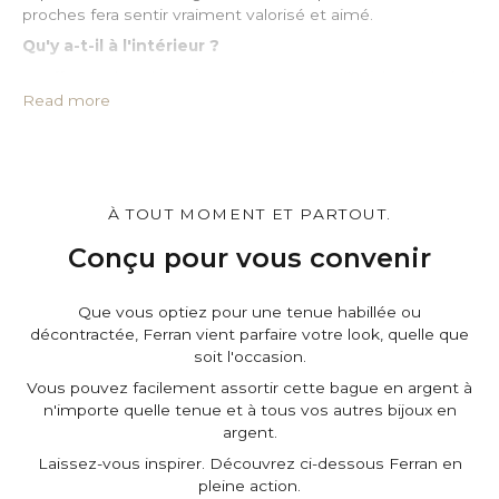
proches fera sentir vraiment valorisé et aimé.
Qu'y a-t-il à l'intérieur ?
• Coffret cadeau haut de gamme estampillé à la cire boîte*
• Pochette de protection en cuir PU*
Read more
• Grand chiffon imprégné pour le nettoyage de l’argent
• Certificat d’authenticité
• Un message que vous pouvez personnaliser*
Personnalisez-le.
À TOUT MOMENT ET PARTOUT.
Vous pouvez personnaliser le cadeau boîteet la pochette,
et d'ajouter un message personnel sur la page du panier.
Conçu pour vous convenir
C'est gratuit.
Que vous optiez pour une tenue habillée ou
décontractée, Ferran vient parfaire votre look, quelle que
soit l'occasion.
Vous pouvez facilement assortir cette bague en argent à
n'importe quelle tenue et à tous vos autres bijoux en
argent.
Laissez-vous inspirer. Découvrez ci-dessous Ferran en
pleine action.