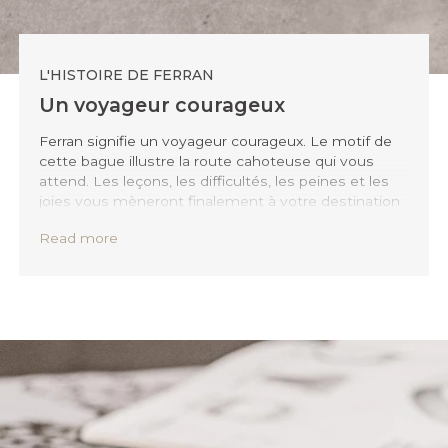
L'HISTOIRE DE FERRAN
Un voyageur courageux
Ferran signifie un voyageur courageux. Le motif de
cette bague illustre la route cahoteuse qui vous
attend. Les leçons, les difficultés, les peines et les
joies vous mèneront finalement à votre destination
finale tout en façonnant vos valeurs intérieures et
Read more
votre intégrité en cours de route. Prenez le contrôle
de votre voyage et laissez Ferran vous le rappeler.