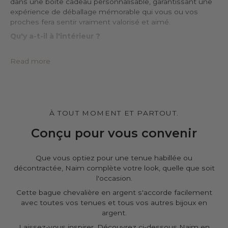
dans une boîte cadeau personnalisable, garantissant une
expérience de déballage mémorable qui vous ou vos
proches fera sentir vraiment valorisé et aimé.
Qu'y a-t-il à l'intérieur ?
• Coffret cadeau haut de gamme estampillé à la cire boîte*
• Pochette de protection en cuir PU*
Read more
• Grand chiffon imprégné pour le nettoyage de l’argent
• Certificat d’authenticité
• Un message que vous pouvez personnaliser*
Personnalisez-le.
À TOUT MOMENT ET PARTOUT.
Vous pouvez personnaliser le cadeau boîteet la pochette,
et d'ajouter un message personnel sur la page du panier.
Conçu pour vous convenir
C'est gratuit.
Que vous optiez pour une tenue habillée ou
décontractée, Naim complète votre look, quelle que soit
l'occasion.
Cette bague chevalière en argent s'accorde facilement
avec toutes vos tenues et tous vos autres bijoux en
argent.
Laissez-vous inspirer. Découvrez ci-dessous Naim en