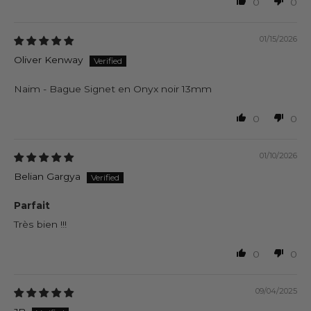
0
0
01/15/2026
Oliver Kenway
Naim - Bague Signet en Onyx noir 13mm
0
0
01/10/2026
Belian Gargya
Parfait
Très bien !!!
0
0
09/04/2025