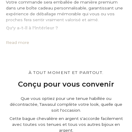
Votre commande sera emballée de manière premium
dans une boîte cadeau personnalisable, garantissant une
expérience de déballage mémorable qui vous ou vos
proches fera sentir vraiment valorisé et aimé.
Qu'y a-t-il à l'intérieur ?
• Coffret cadeau haut de gamme estampillé à la cire boîte*
• Pochette de protection en cuir PU*
Read more
• Grand chiffon imprégné pour le nettoyage de l’argent
• Certificat d’authenticité
• Un message que vous pouvez personnaliser*
Personnalisez-le.
À TOUT MOMENT ET PARTOUT.
Vous pouvez personnaliser le cadeau boîteet la pochette,
et d'ajouter un message personnel sur la page du panier.
Conçu pour vous convenir
C'est gratuit.
Que vous optiez pour une tenue habillée ou
décontractée, Tawasul complète votre look, quelle que
soit l'occasion.
Cette bague chevalière en argent s'accorde facilement
avec toutes vos tenues et tous vos autres bijoux en
argent.