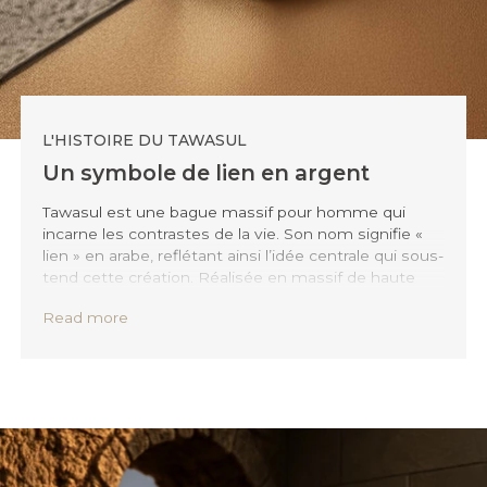
L'HISTOIRE DU TAWASUL
Un symbole de lien en argent
Tawasul est une bague massif pour homme qui
incarne les contrastes de la vie. Son nom signifie «
lien » en arabe, reflétant ainsi l’idée centrale qui sous-
tend cette création. Réalisée en massif de haute
qualité, cette chevalière présente un design
Read more
audacieux en deux parties. L’un des côtés arbore
une texture irrégulière, symbolisant les épreuves et
les expériences passées. L’autre côté est poli,
reflétant la pureté et les promesses de l’avenir. Une
ligne diagonale audacieuse sépare les deux parties
et fait le lien entre ce qui a été et ce qui est encore à
venir. Portez Tawasul pour affirmer votre
personnalité ou comme un rappel quotidien de la