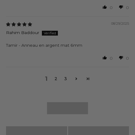
0
0
08/29/2025
Rahim Baddour
Tamir - Anneau en argent mat 6mm
0
0
1
2
3