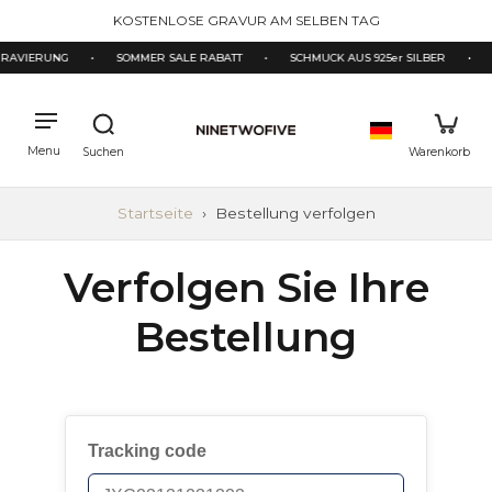
halt
KOSTENLOSE GRAVUR AM SELBEN TAG
pringen
GRAVIERUNG
•
SOMMER SALE RABATT
•
SCHMUCK AUS 925er SILBER
•
Startseite
›
Bestellung verfolgen
Verfolgen Sie Ihre
Bestellung