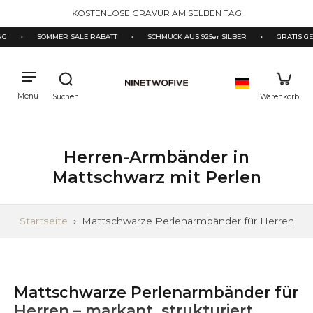
halt
KOSTENLOSE GRAVUR AM SELBEN TAG
pringen
G
•
SOMMER SALE RABATT
•
SCHMUCK AUS 925er SILBER
•
GRATIS GE
Herren-Armbänder in
Mattschwarz mit Perlen
Startseite
›
Mattschwarze Perlenarmbänder für Herren
Mattschwarze Perlenarmbänder für
Herren – markant, strukturiert,