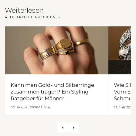
Weiterlesen
ALLE ARTIKEL ANZEIGEN →
Kann man Gold- und Silberringe
Wie Silb
zusammen tragen? Ein Styling-
Vom Ent
Ratgeber für Männer
Schmuc
02. August 2026
·
12 Min.
31. Juli 2026
·