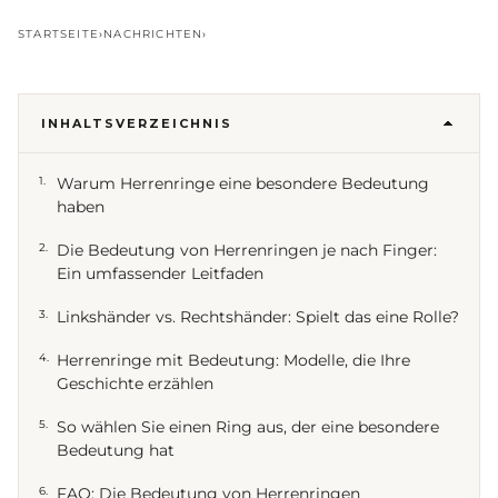
Die Bedeutung von
STARTSEITE
›
NACHRICHTEN
›
Herrenringen: Was jeder Finger
über dich aussagt
AD
INHALTSVERZEICHNIS
Adam NineTwoFive
·
1. Juni 2026
·
NineTwoFive
1.
Warum Herrenringe eine besondere Bedeutung
haben
2.
Die Bedeutung von Herrenringen je nach Finger:
Ein umfassender Leitfaden
3.
Linkshänder vs. Rechtshänder: Spielt das eine Rolle?
4.
Herrenringe mit Bedeutung: Modelle, die Ihre
Geschichte erzählen
5.
So wählen Sie einen Ring aus, der eine besondere
Bedeutung hat
6.
FAQ: Die Bedeutung von Herrenringen