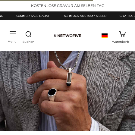
halt
3000+ ★★★★★ BEWERTUNGEN
pringen
SOMMER SALE RABATT
•
SCHMUCK AUS 925er SILBER
•
GRATIS GESCHENK