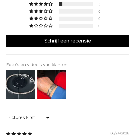
3
0
0
0
Schrijf een recensie
Foto’s en video’s van klanten
Sort by
06/24/2026