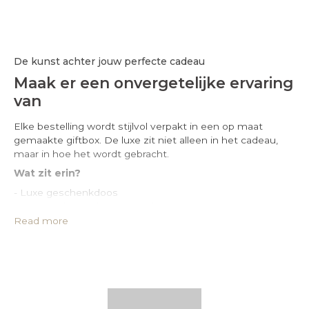
De kunst achter jouw perfecte cadeau
Maak er een onvergetelijke ervaring
van
Elke bestelling wordt stijlvol verpakt in een op maat
gemaakte giftbox. De luxe zit niet alleen in het cadeau,
maar in hoe het wordt gebracht.
Wat zit erin?
- Luxe geschenkdoos
- Leren opbergzakje van PU-leer
- Geïmpregneerde zilverpoetsdoek
Read more
- Certificaat van echtheid
- Exclusief kaartje met persoonlijke boodschap
Maak het persoonlijk.
Stel je Gift box naar wens samen en voeg gratis een
persoonlijke boodschap toe op de winkelwagenpagina.