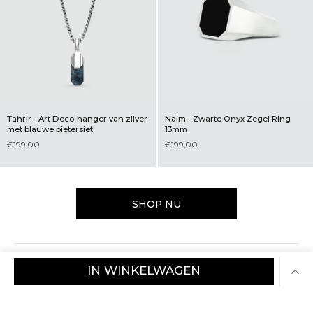
Tahrir - Art Deco-hanger van zilver
Naim - Zwarte Onyx Zegel Ring
met blauwe pietersiet
13mm
€199,00
€199,00
SHOP NU
VERTROUWEN EN GARANTIE BIJ NINETWOFIVE
IN WINKELWAGEN
Sieraden van massief 925-zilver
Handgemaakt en ontworpen om lang mee
te gaan