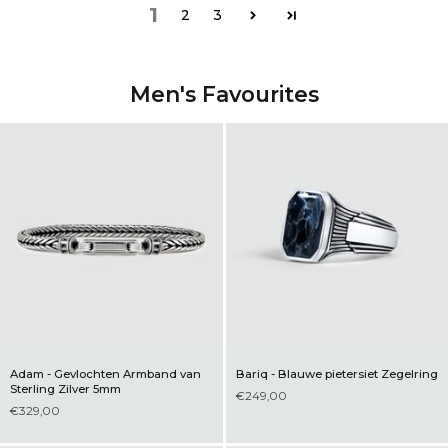
1
2
3
Men's Favourites
Adam - Gevlochten Armband van
Bariq - Blauwe pietersiet Zegelring
Sterling Zilver 5mm
€249,00
€329,00