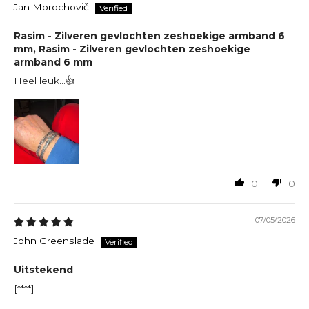
Jan Morochovič
Rasim - Zilveren gevlochten zeshoekige armband 6
mm, Rasim - Zilveren gevlochten zeshoekige
armband 6 mm
Heel leuk…👍
0
0
07/05/2026
John Greenslade
Uitstekend
[****]