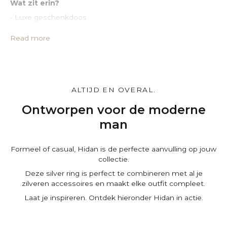
Wat zit erin?
- Luxe geschenkdoos
- Leren opbergzakje van PU-leer
- Geïmpregneerde zilverpoetsdoek
Read more
- Certificaat van echtheid
- Exclusief kaartje met persoonlijke boodschap
Maak het persoonlijk.
Stel je Gift box naar wens samen en voeg gratis een
ALTIJD EN OVERAL.
persoonlijke boodschap toe op de winkelwagenpagina.
Ontworpen voor de moderne
man
Formeel of casual, Hidan is de perfecte aanvulling op jouw
collectie.
Deze silver ring is perfect te combineren met al je
zilveren accessoires en maakt elke outfit compleet.
Laat je inspireren. Ontdek hieronder Hidan in actie.