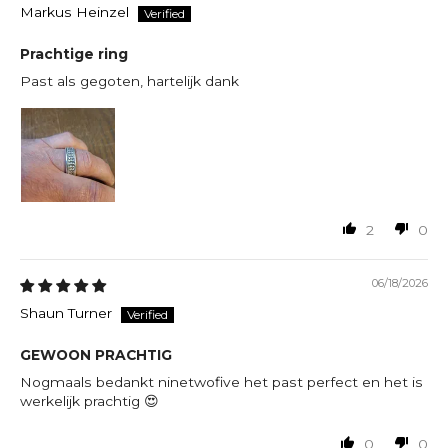
Markus Heinzel
Prachtige ring
Past als gegoten, hartelijk dank
2
0
06/18/2026
Shaun Turner
GEWOON PRACHTIG
Nogmaals bedankt ninetwofive het past perfect en het is
werkelijk prachtig 😍
0
0