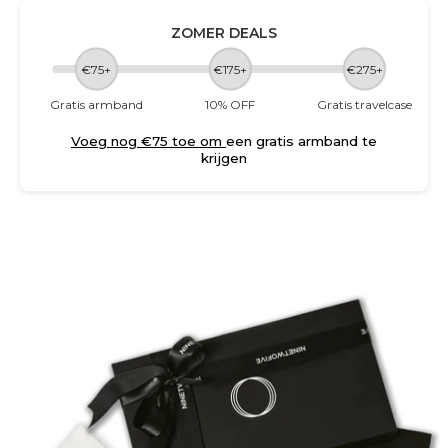
ZOMER DEALS
€75+
€175+
€275+
Gratis armband
10% OFF
Gratis travelcase
Voeg nog €75 toe om
een gratis armband te
krijgen